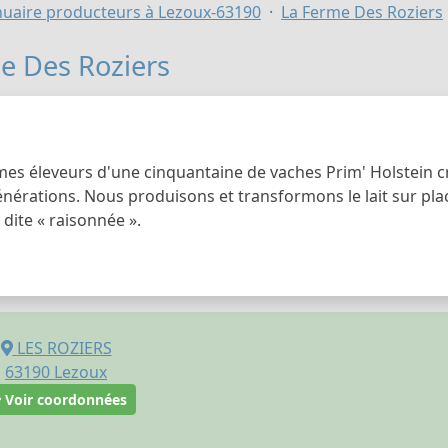
uaire producteurs à Lezoux-63190
La Ferme Des Roziers
e Des Roziers
s éleveurs d'une cinquantaine de vaches Prim' Holstein cr
énérations. Nous produisons et transformons le lait sur pl
 dite « raisonnée ».
LES ROZIERS
63190
Lezoux
Voir coordonnées