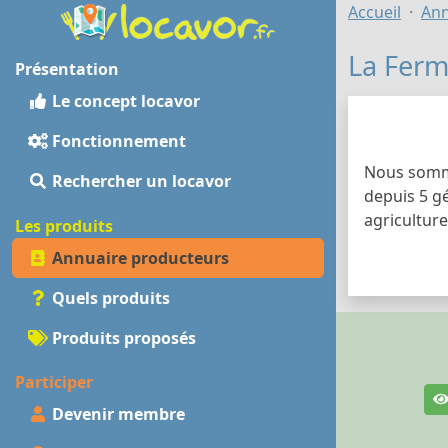
Accueil
Ann
La Ferm
Présentation
Le concept locavor
Fonctionnement
Nous somme
Rechercher un locavor
depuis 5 g
agriculture
Les produits
Annuaire producteurs
Quels produits
Produits proposés
Participer
Devenir membre