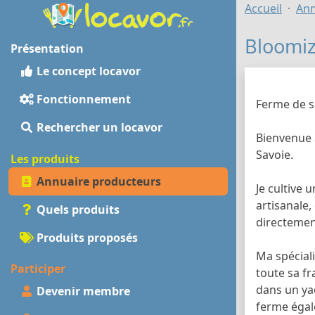
Accueil
Ann
Bloomi
Présentation
Le concept locavor
Fonctionnement
Ferme de s
Rechercher un locavor
Bienvenue 
Savoie.
Les produits
Annuaire producteurs
Je cultive 
artisanale,
Quels produits
directement
Produits proposés
Ma spéciali
Participer
toute sa fr
dans un yao
Devenir membre
ferme éga