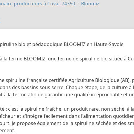
uaire producteurs à Cuvat-74350
Bloomiz
z
piruline bio et pédagogique BLOOMIZ en Haute-Savoie
à la ferme BLOOMIZ, une ferme de spiruline bio située à Cu
une spiruline française certifiée Agriculture Biologique (AB),
 dans des bassins sous serre. Chaque étape, de la culture à 
 à la ferme afin de garantir une qualité irréprochable et un
té : c'est la spiruline fraîche, un produit rare, non séché, à
aîcheur et s'intègre facilement dans l'alimentation quotidie
urt. Je propose également de la spiruline séchée et des smoo
lement.