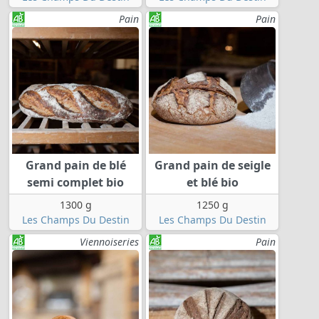
Pain
Pain
Grand pain de blé
Grand pain de seigle
semi complet bio
et blé bio
1300 g
1250 g
Les Champs Du Destin
Les Champs Du Destin
Viennoiseries
Pain