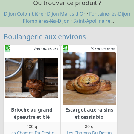
Où trouver ce produit ?
Dijon Colombière
·
Dijon Marcs d'Or
·
Fontaine-lès-Dijon
·
Plombières-lès-Dijon
·
Saint-Apollinaire
...
Boulangerie aux environs
Viennoiseries
Viennoiseries
Brioche au grand
Escargot aux raisins
épeautre et blé
et cassis bio
400 g
80 g
Les Champs Du Destin
Les Champs Du Destin