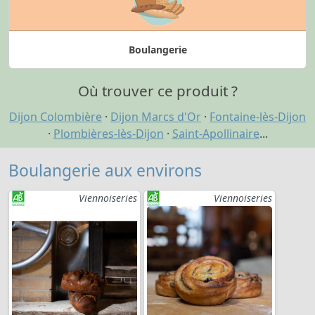
Boulangerie
Où trouver ce produit ?
Dijon Colombière
·
Dijon Marcs d'Or
·
Fontaine-lès-Dijon
·
Plombières-lès-Dijon
·
Saint-Apollinaire
...
Boulangerie aux environs
Viennoiseries
Viennoiseries