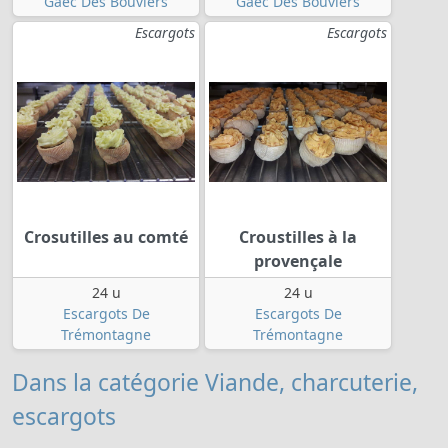
Gaec Des Bouviers
Gaec Des Bouviers
Escargots
Escargots
Crosutilles au comté
Croustilles à la
provençale
24 u
24 u
Escargots De
Escargots De
Trémontagne
Trémontagne
Dans la catégorie Viande, charcuterie,
escargots