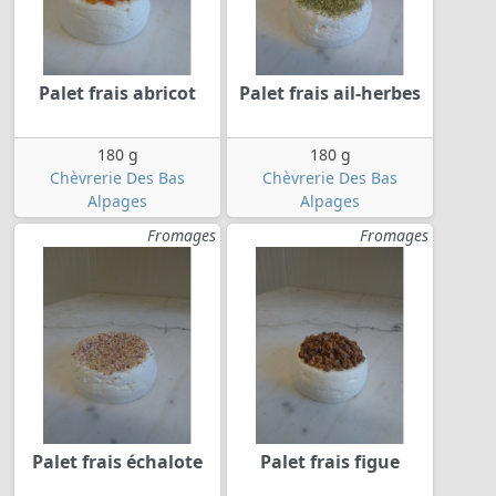
Palet frais abricot
Palet frais ail-herbes
180 g
180 g
Chèvrerie Des Bas
Chèvrerie Des Bas
Alpages
Alpages
Fromages
Fromages
Palet frais échalote
Palet frais figue