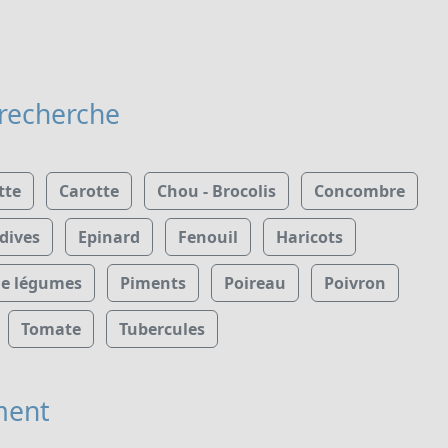
 recherche
tte
Carotte
Chou - Brocolis
Concombre
dives
Epinard
Fenouil
Haricots
de légumes
Piments
Poireau
Poivron
Tomate
Tubercules
ment