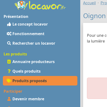
Accueil
Pro
Oignon
Présentation
Le concept locavor
Fonctionnement
Pour une co
la lumière
Rechercher un locavor
Les produits
Annuaire producteurs
Quels produits
Produits proposés
Participer
Devenir membre