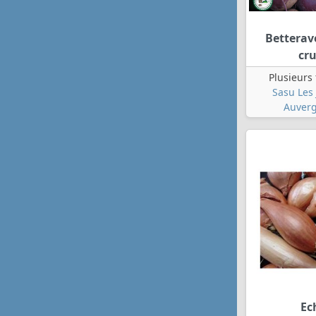
Betterav
cr
Plusieurs
Sasu Les 
Auverg
Ec