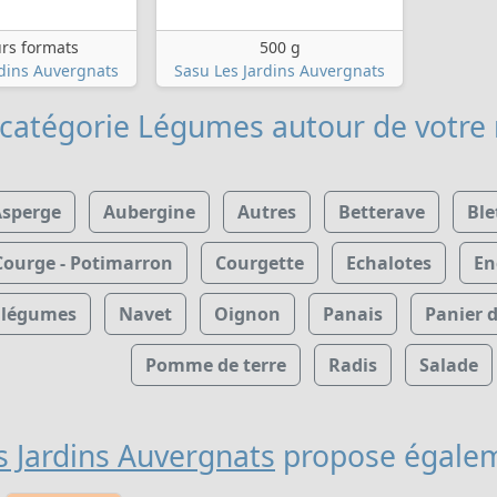
urs formats
500 g
rdins Auvergnats
Sasu Les Jardins Auvergnats
 catégorie Légumes
autour de votre
sperge
Aubergine
Autres
Betterave
Ble
Courge - Potimarron
Courgette
Echalotes
En
e légumes
Navet
Oignon
Panais
Panier 
Pomme de terre
Radis
Salade
s Jardins Auvergnats
propose égale