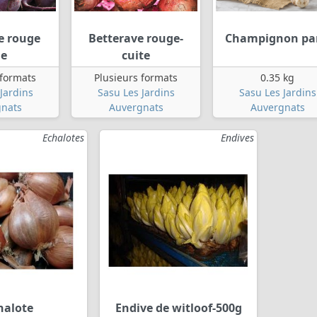
e rouge
Betterave rouge-
Champignon par
ue
cuite
 formats
Plusieurs formats
0.35 kg
Jardins
Sasu Les Jardins
Sasu Les Jardins
nats
Auvergnats
Auvergnats
Echalotes
Endives
halote
Endive de witloof-500g