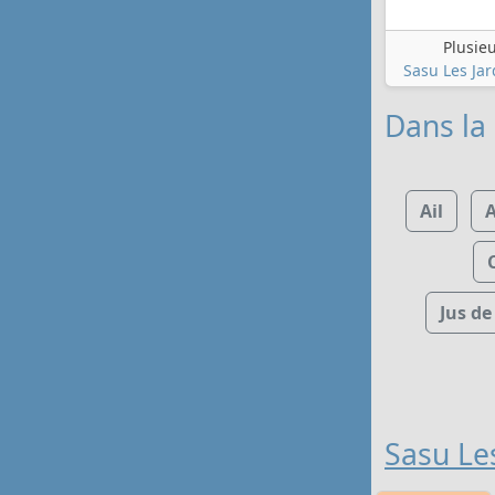
Plusie
Sasu Les Ja
Dans la
Ail
A
Jus d
Sasu Le