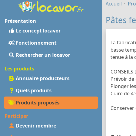
Accueil
Pro
Pâtes fe
Présentation
Le concept locavor
La fabricat
Fonctionnement
basse temp
Rechercher un locavor
tenue à la 
Les produits
CONSEILS 
Annuaire producteurs
Prévoir de
Plonger les
Quels produits
Cuire de 4
Produits proposés
Conserver 
Participer
Devenir membre