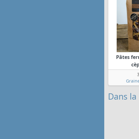
Pâtes fer
cèp
Grain
Dans la 