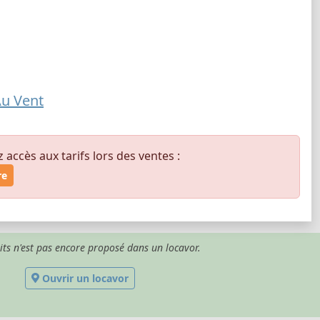
Au Vent
ccès aux tarifs lors des ventes :
re
its n'est pas encore proposé dans un locavor.
Ouvrir un locavor