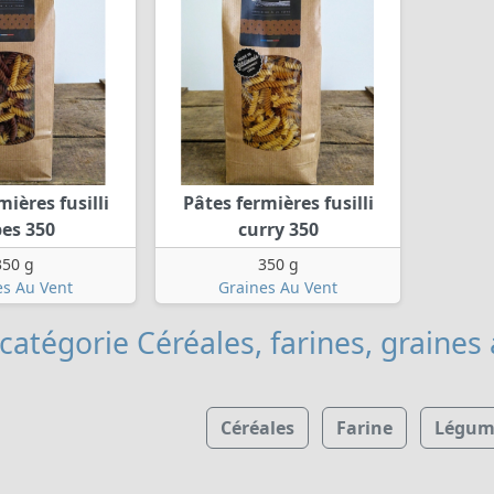
mières fusilli
Pâtes fermières fusilli
es 350
curry 350
350 g
350 g
es Au Vent
Graines Au Vent
catégorie Céréales, farines, graines
Céréales
Farine
Légume