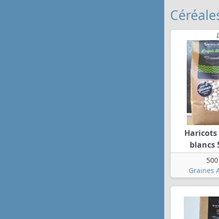
Céréales
Haricots 
blancs 
500
Graines 