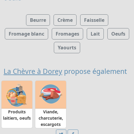
Beurre
Crème
Faisselle
Fromage blanc
Fromages
Lait
Oeufs
Yaourts
La Chèvre à Dorey
propose également
Produits
Viande,
laitiers, oeufs
charcuterie,
escargots