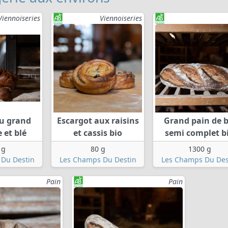
Viennoiseries
Viennoiseries
au grand
Escargot aux raisins
Grand pain de b
 et blé
et cassis bio
semi complet b
 g
80 g
1300 g
Du Destin
Les Champs Du Destin
Les Champs Du Des
Pain
Pain