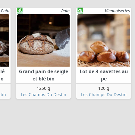
Pain
Pain
Viennoiseries
lé
Grand pain de seigle
Lot de 3 navettes au
io
et blé bio
pe
1250 g
120 g
tin
Les Champs Du Destin
Les Champs Du Destin