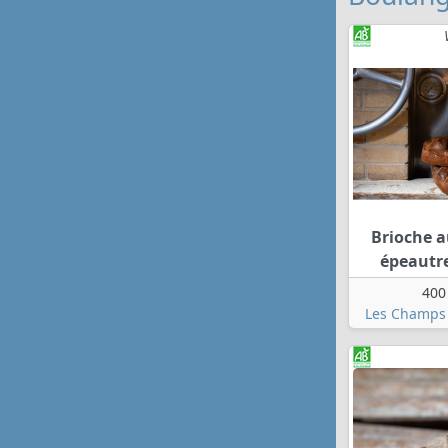
Brioche 
épeautre
400
Les Champs 