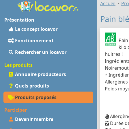
Accueil
Pro
Pain blé
Présentation
Le concept locavor
Pain
Fonctionnement
kilo
Rechercher un locavor
huitres !
Ingrédients
Les produits
Noiremout
Annuaire producteurs
* Ingrédien
Allergènes 
Quels produits
Poids moye
Produits proposés
Participer
Allergène
Devenir membre
Durée de 