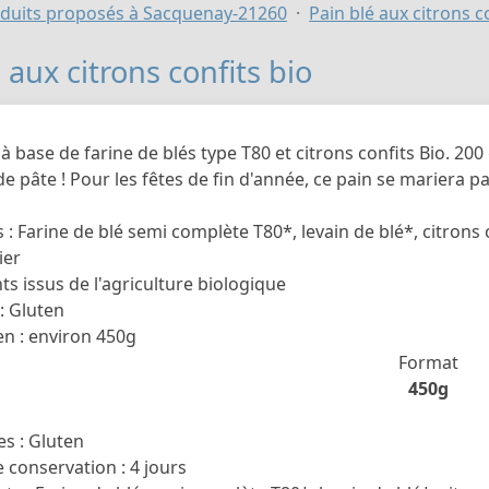
duits proposés à Sacquenay-21260
Pain blé aux citrons c
 aux citrons confits bio
 à base de farine de blés type T80 et citrons confits Bio. 200
 de pâte ! Pour les fêtes de fin d'année, ce pain se mariera p
 : Farine de blé semi complète T80*, levain de blé*, citrons c
ier
ts issus de l'agriculture biologique
: Gluten
n : environ 450g
Format
450g
s : Gluten
conservation : 4 jours