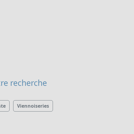
re recherche
âte
Viennoiseries