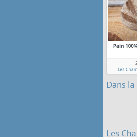
Pain 100%
Les Cham
Dans la
Les Cha