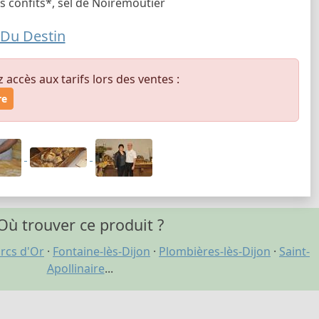
ns confits*, sel de Noiremoutier
Du Destin
ccès aux tarifs lors des ventes :
re
Où trouver ce produit ?
rcs d'Or
·
Fontaine-lès-Dijon
·
Plombières-lès-Dijon
·
Saint-
Apollinaire
...