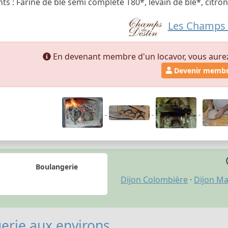
ts : Farine de blé semi complète T80*, levain de blé*, citro
Les Champs 
En devenant membre d'un locavor, vous aurez a
Devenir memb
Boulangerie
Dijon Colombière
·
Dijon Ma
erie aux environs