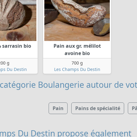
 sarrasin bio
Pain aux gr. mélilot
avoine bio
200 g
700 g
ps Du Destin
Les Champs Du Destin
 catégorie Boulangerie
autour de vot
Pain
Pains de spécialité
P
mps Du Destin
propose également