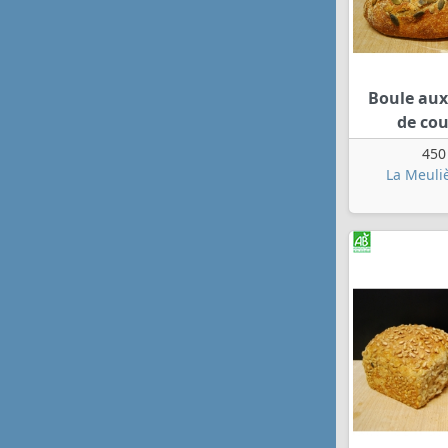
Boule aux
de co
450
La Meuliè