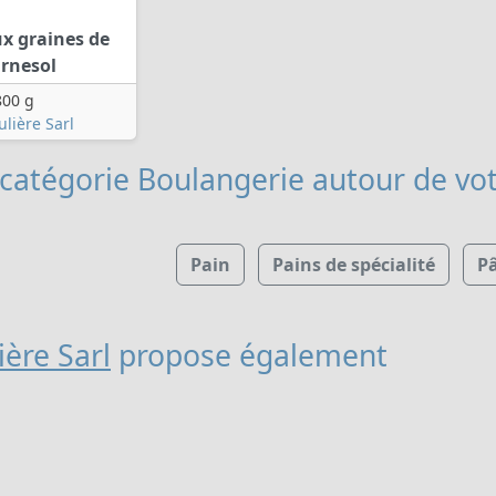
x graines de
rnesol
800 g
lière Sarl
 catégorie Boulangerie
autour de vot
Pain
Pains de spécialité
P
ère Sarl
propose également