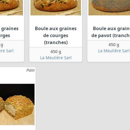
 graines
Boule aux graines
Boule aux grain
urges
de courges
de pavot (tranch
(tranches)
 g
450 g
re Sarl
La Meulière Sarl
450 g
La Meulière Sarl
Pain