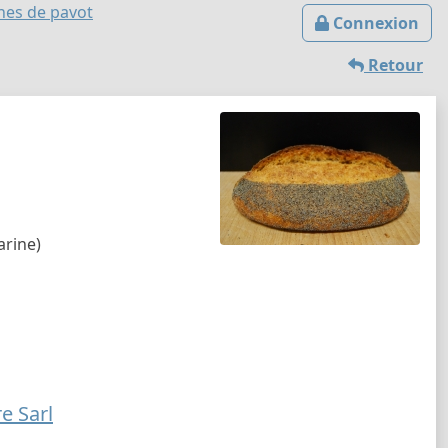
nes de pavot
Connexion
Retour
arine)
e Sarl