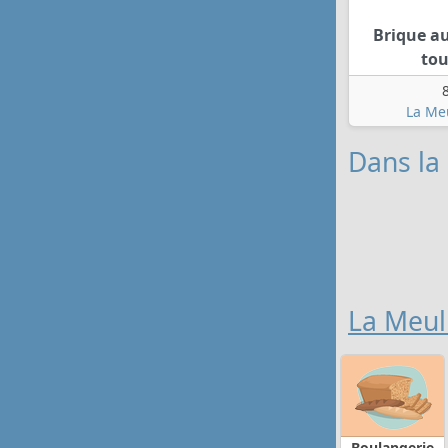
Brique au
tou
La Meu
Dans la
La Meuli
Boulangerie