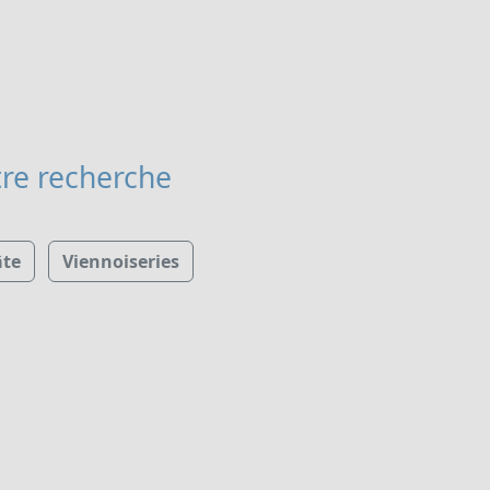
re recherche
âte
Viennoiseries