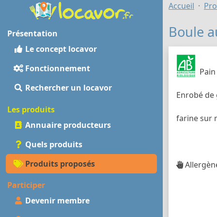
Accueil
Pro
Boule a
Présentation
Le concept locavor
Fonctionnement
Pain
Rechercher un locavor
Enrobé de 
Les produits
farine sur 
Annuaire producteurs
Quels produits
Produits proposés
Allergène
Participer
Devenir membre