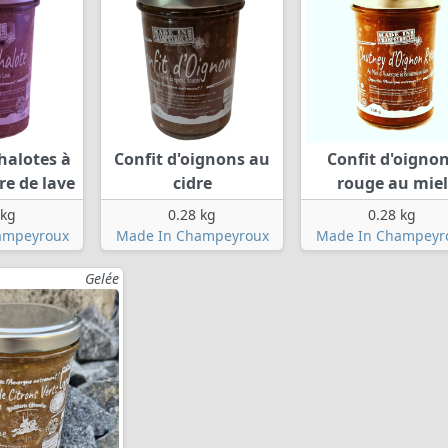
halotes à
Confit d'oignons au
Confit d'oigno
re de lave
cidre
rouge au miel
 kg
0.28 kg
0.28 kg
ampeyroux
Made In Champeyroux
Made In Champeyr
Gelée