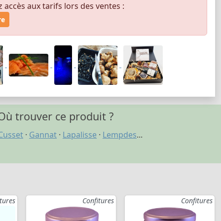
ccès aux tarifs lors des ventes :
re
Où trouver ce produit ?
Cusset
·
Gannat
·
Lapalisse
·
Lempdes
...
tures
Confitures
Confitures