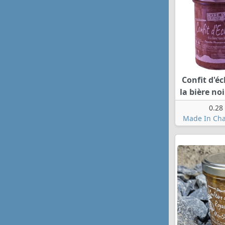
Confit d'éc
la bière noi
0.28
Made In Ch