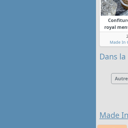
Confitur
royal men
Made In 
Dans la 
Autre
Made I