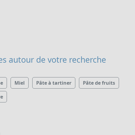
es
autour de votre recherche
e
Miel
Pâte à tartiner
Pâte de fruits
re