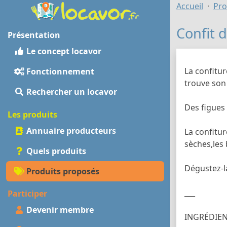
Accueil
Pro
Confit d
Présentation
Le concept locavor
La confitur
Fonctionnement
trouve son
Rechercher un locavor
Des figues
Les produits
Annuaire producteurs
La confitur
sèches,les b
Quels produits
Dégustez-l
Produits proposés
___
Participer
Devenir membre
INGRÉDIEN