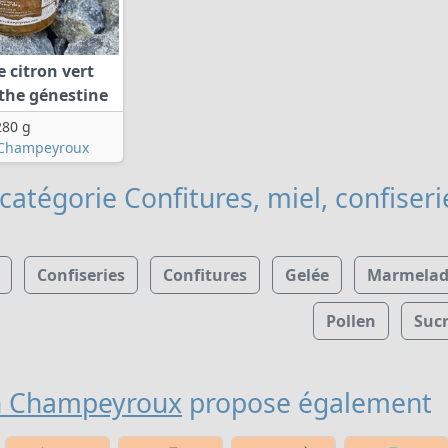
e citron vert
the génestine
280 g
Champeyroux
catégorie Confitures, miel, confiseri
Confiseries
Confitures
Gelée
Marmelad
Pollen
Suc
n Champeyroux
propose également