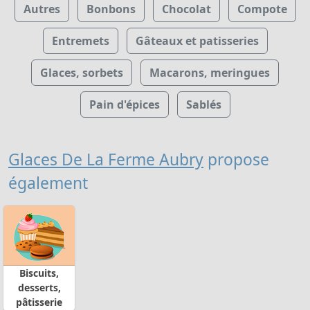
Autres
Bonbons
Chocolat
Compote
Entremets
Gâteaux et patisseries
Glaces, sorbets
Macarons, meringues
Pain d'épices
Sablés
Glaces De La Ferme Aubry
propose
également
Biscuits,
desserts,
pâtisserie