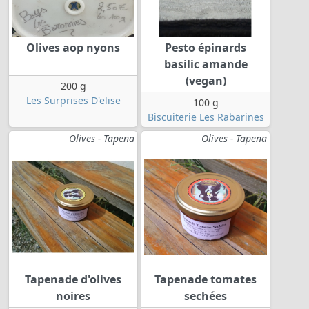
Olives aop nyons
Pesto épinards
basilic amande
(vegan)
200 g
Les Surprises D'elise
100 g
Biscuiterie Les Rabarines
Olives - Tapena
Olives - Tapena
Tapenade d'olives
Tapenade tomates
noires
sechées