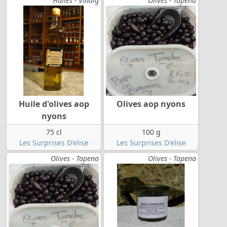
Huiles - Vinaig
Olives - Tapena
Huile d'olives aop
Olives aop nyons
nyons
75 cl
100 g
Les Surprises D'elise
Les Surprises D'elise
Olives - Tapena
Olives - Tapena