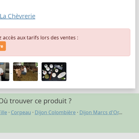
 La Chèvrerie
ccès aux tarifs lors des ventes :
re
Où trouver ce produit ?
ille
·
Corpeau
·
Dijon Colombière
·
Dijon Marcs d'Or
...