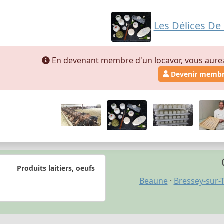
Les Délices De
En devenant membre d'un locavor, vous aurez a
Devenir memb
Produits laitiers, oeufs
Beaune
·
Bressey-sur-T