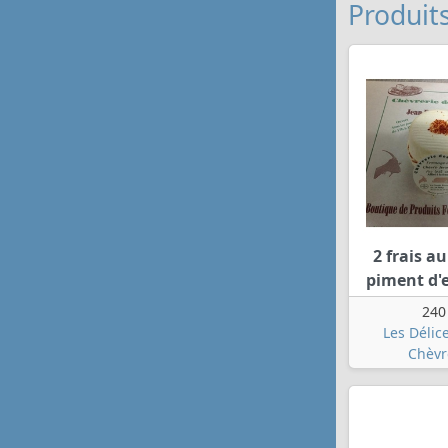
Produits
2 frais au
piment d'
240
Les Délic
Chèvr