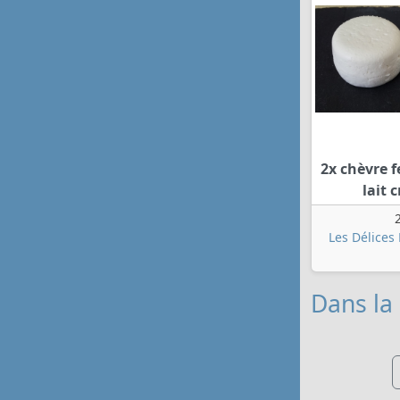
2x chèvre f
lait 
Les Délices
Dans la 