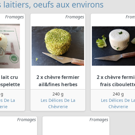
 laitiers, oeufs aux environs
Fromages
Fromages
From
 lait cru
2 x chèvre fermier
2 x chèvre fermi
espelette
ail&fines herbes
frais ciboulett
 g
240 g
240 g
es De La
Les Délices De La
Les Délices De L
erie
Chèvrerie
Chèvrerie
Fromages
Fromages