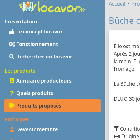
Accueil
Pro
Bûche c
Présentation
Le concept locavor
Fonctionnement
Elle est mo
Après 2 jou
Rechercher un locavor
la main. El
fromage.
Les produits
Annuaire producteurs
La Bûche c
Quels produits
DLUO 30 j
Produits proposés
Participer
Conditi
Devenir membre
Origine 