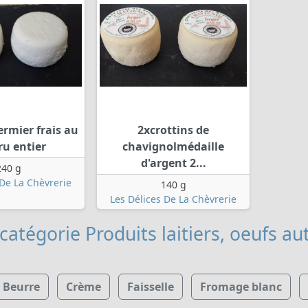
ermier frais au
2xcrottins de
cru entier
chavignolmédaille
d'argent 2...
240 g
 De La Chèvrerie
140 g
Les Délices De La Chèvrerie
catégorie Produits laitiers, oeufs
aut
Beurre
Crème
Faisselle
Fromage blanc