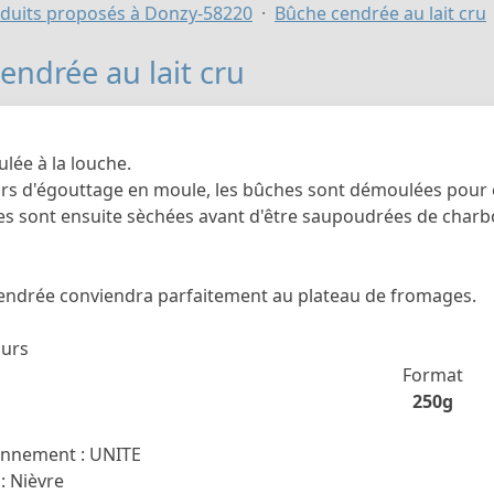
duits proposés à Donzy-58220
Bûche cendrée au lait cru
endrée au lait cru
ulée à la louche.
rs d'égouttage en moule, les bûches sont démoulées pour êtr
les sont ensuite sèchées avant d'être saupoudrées de charb
endrée conviendra parfaitement au plateau de fromages.
ours
Format
250g
onnement : UNITE
: Nièvre