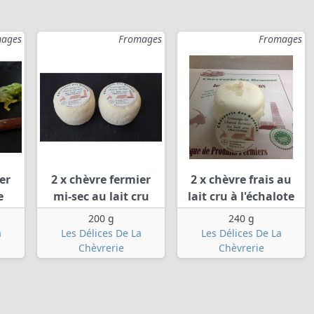
ages
Fromages
Fromages
er
2 x chèvre fermier
2 x chèvre frais au
e
mi-sec au lait cru
lait cru à l'échalote
200 g
240 g
a
Les Délices De La
Les Délices De La
Chèvrerie
Chèvrerie