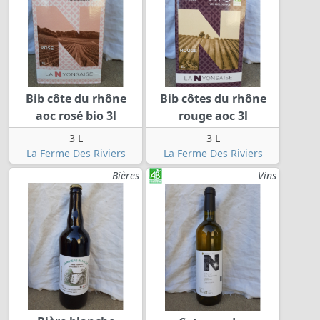
Bib côte du rhône
Bib côtes du rhône
aoc rosé bio 3l
rouge aoc 3l
3 L
3 L
La Ferme Des Riviers
La Ferme Des Riviers
Bières
Vins