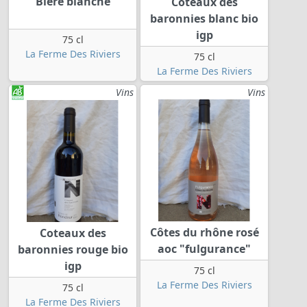
Bière blanche
Coteaux des
baronnies blanc bio
igp
75 cl
La Ferme Des Riviers
75 cl
La Ferme Des Riviers
Vins
Vins
Côtes du rhône rosé
Coteaux des
aoc "fulgurance"
baronnies rouge bio
igp
75 cl
La Ferme Des Riviers
75 cl
La Ferme Des Riviers