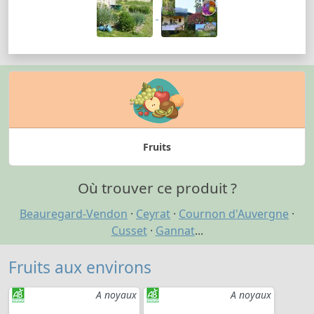
Fruits
Où trouver ce produit ?
Beauregard-Vendon
·
Ceyrat
·
Cournon d'Auvergne
·
Cusset
·
Gannat
...
Fruits aux environs
A noyaux
A noyaux