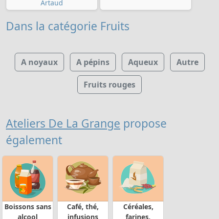
Artaud
Dans la catégorie Fruits
A noyaux
A pépins
Aqueux
Autre
Fruits rouges
Ateliers De La Grange
propose
également
Boissons sans
Café, thé,
Céréales,
alcool
infusions
farines,