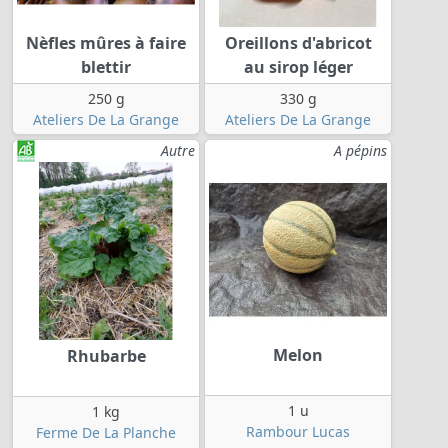
Nèfles mûres à faire
Oreillons d'abricot
blettir
au sirop léger
250 g
330 g
Ateliers De La Grange
Ateliers De La Grange
Autre
A pépins
Melon
Rhubarbe
1 u
1 kg
Rambour Lucas
Ferme De La Planche