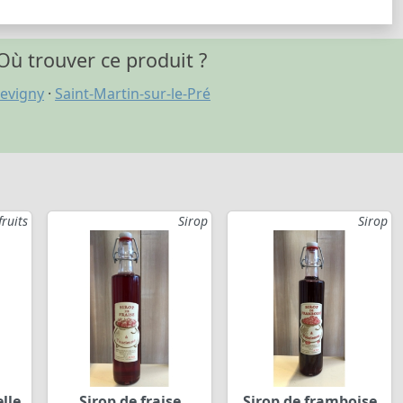
Où trouver ce produit ?
evigny
·
Saint-Martin-sur-le-Pré
fruits
Sirop
Sirop
lle
Sirop de fraise
Sirop de framboise