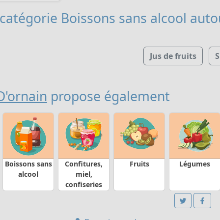
 catégorie Boissons sans alcool
autou
Jus de fruits
S
D'ornain
propose également
Boissons sans
Confitures,
Fruits
Légumes
alcool
miel,
confiseries