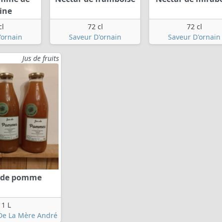
ine
cl
72 cl
72 cl
'ornain
Saveur D'ornain
Saveur D'ornain
Jus de fruits
s de pomme
1 L
 De La Mère André