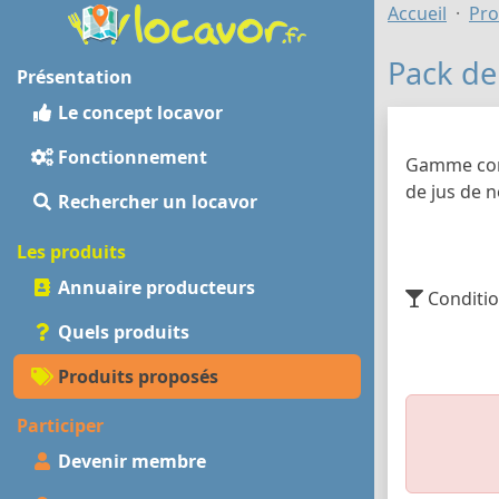
Accueil
Pro
Pack de 
Présentation
Le concept locavor
Fonctionnement
Gamme comp
de jus de n
Rechercher un locavor
Les produits
Annuaire producteurs
Conditio
Quels produits
Produits proposés
Participer
Devenir membre