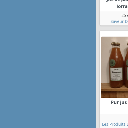
lorra
25 
Saveur D
Pur ju
Les Produits