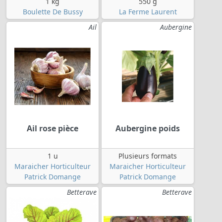
1 kg
550 g
Boulette De Bussy
La Ferme Laurent
Ail
Aubergine
Ail rose pièce
Aubergine poids
1 u
Plusieurs formats
Maraicher Horticulteur
Maraicher Horticulteur
Patrick Domange
Patrick Domange
Betterave
Betterave