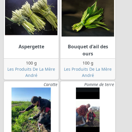
Aspergette
Bouquet d'ail des
ours
100 g
100 g
Les Produits De La Mère
Les Produits De La Mère
André
André
Carotte
Pomme de terre