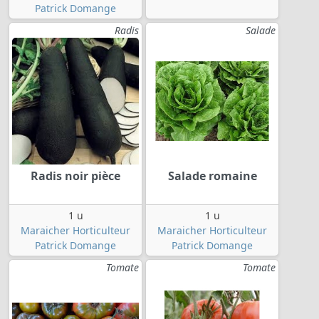
Patrick Domange
Radis
Salade
Radis noir pièce
Salade romaine
1 u
1 u
Maraicher Horticulteur
Maraicher Horticulteur
Patrick Domange
Patrick Domange
Tomate
Tomate