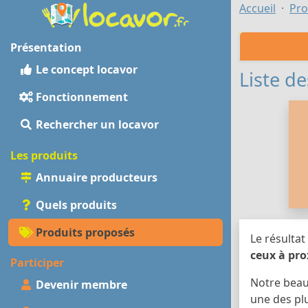
Accueil
Pro
Présentation
Le concept locavor
Liste de
Fonctionnement
Rechercher un locavor
Les produits
Annuaire producteurs
Quels produits
Produits proposés
Le résultat
ceux à pro
Participer
Notre bea
Devenir membre
une des pl