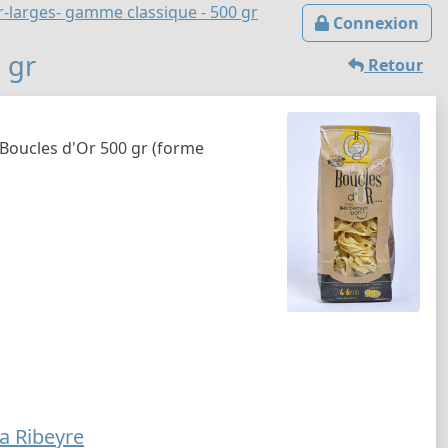
r-larges- gamme classique - 500 gr
Connexion
 gr
Retour
 Boucles d'Or 500 gr (forme
a Ribeyre