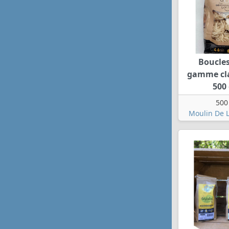
Boucles 
gamme cla
500 
500
Moulin De L