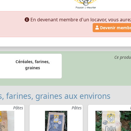
En devenant membre d'un locavor, vous aurez a
Devenir memb
Ce produ
Céréales, farines,
graines
, farines, graines aux environs
Pâtes
Pâtes