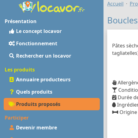
Accueil
Pro
Boucles
Présentation
Le concept locavor
Fonctionnement
Pâtes sèche
tagliatelles
Rechercher un locavor
Les produits
Annuaire producteurs
Allergène
Conditio
Quels produits
Durée de
Produits proposés
Ingrédien
Origine 
Participer
Devenir membre