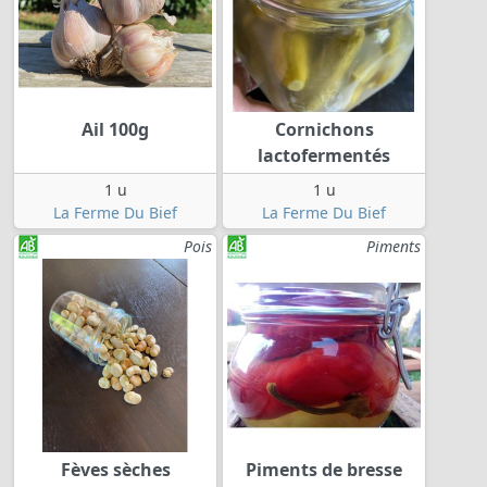
Ail 100g
Cornichons
lactofermentés
1 u
1 u
La Ferme Du Bief
La Ferme Du Bief
Pois
Piments
Fèves sèches
Piments de bresse