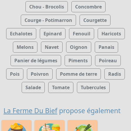
Chou - Brocolis
Concombre
Courge - Potimarron
Courgette
Echalotes
Epinard
Fenouil
Haricots
Melons
Navet
Oignon
Panais
Panier de légumes
Piments
Poireau
Pois
Poivron
Pomme de terre
Radis
Salade
Tomate
Tubercules
La Ferme Du Bief
propose également