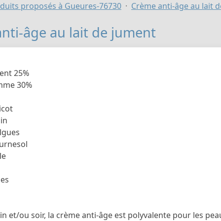
duits proposés à Gueures-76730
Crème anti-âge au lait 
nti-âge au lait de jument
ment 25%
mme 30%
icot
cin
algues
ournesol
le
hes
in et/ou soir, la crème anti-âge est polyvalente pour les pea