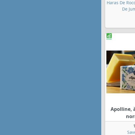
Haras De Rocq
De Ju
Apolline, à
no
Sav