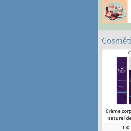
Cosméti
C
Crème corps
naturel d
150 