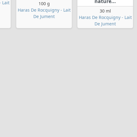
nature...
 Lait
100 g
Haras De Rocquigny - Lait
30 ml
De Jument
Haras De Rocquigny - Lait
De Jument