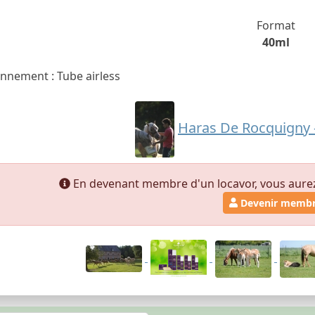
Format
40ml
nnement : Tube airless
Haras De Rocquigny -
En devenant membre d'un locavor, vous aurez a
Devenir memb