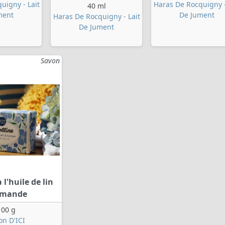
uigny - Lait
Haras De Rocquigny -
40 ml
ment
De Jument
Haras De Rocquigny - Lait
De Jument
Savon
 l'huile de lin
rmande
100 g
on D'ICI