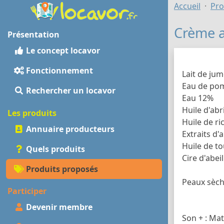
Accueil
Pro
Crème a
Présentation
Le concept locavor
Fonctionnement
Lait de ju
Eau de po
Rechercher un locavor
Eau 12%
Huile d'abr
Les produits
Huile de ri
Annuaire producteurs
Extraits d'
Huile de t
Quels produits
Cire d'abeil
Produits proposés
Peaux sèc
Participer
Devenir membre
Son + : Mat