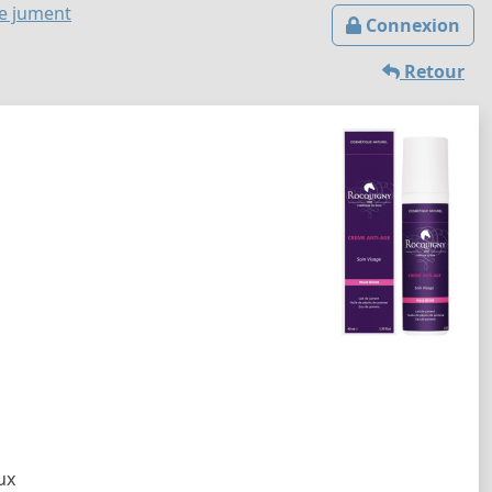
de jument
Connexion
Retour
ux