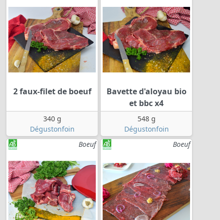
2 faux-filet de boeuf
Bavette d'aloyau bio
et bbc x4
340 g
548 g
Dégustonfoin
Dégustonfoin
Boeuf
Boeuf