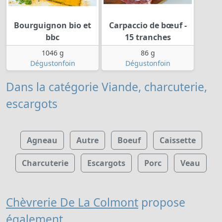
Bourguignon bio et
Carpaccio de bœuf -
bbc
15 tranches
1046 g
86 g
Dégustonfoin
Dégustonfoin
Dans la catégorie Viande, charcuterie,
escargots
Agneau
Autre
Boeuf
Caissette
Charcuterie
Escargots
Porc
Veau
Chèvrerie De La Colmont
propose
également