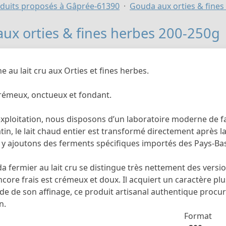
duits proposés à Gâprée-61390
Gouda aux orties & fines
ux orties & fines herbes 200-250g
 au lait cru aux Orties et fines herbes.
émeux, onctueux et fondant.
exploitation, nous disposons d’un laboratoire moderne de f
n, le lait chaud entier est transformé directement après la
 y ajoutons des ferments spécifiques importés des Pays-Ba
 fermier au lait cru se distingue très nettement des versions
ore frais est crémeux et doux. Il acquiert un caractère pl
de de son affinage, ce produit artisanal authentique procur
n.
Format