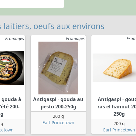
 laitiers, oeufs aux environs
Fromages
Fromages
From
- gouda à
Antigaspi - gouda au
Antigaspi - gou
'été 200-
pesto 200-250g
ras el hanout 20
0g
250g
200 g
Earl Princetown
 g
200 g
ncetown
Earl Princetown