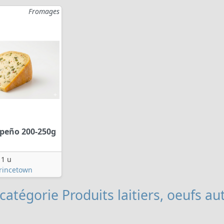
Fromages
peño 200-250g
1 u
Princetown
catégorie Produits laitiers, oeufs
aut