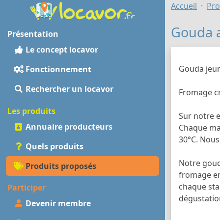
Accueil
Pro
Gouda a
Présentation
Le concept locavor
Gouda jeune
Fonctionnement
Rechercher un locavor
Fromage cr
Les produits
Sur notre 
Annuaire producteurs
Chaque mati
30°C. Nous
Quels produits
Notre gouda
Produits proposés
fromage enc
chaque sta
Participer
dégustatio
Devenir membre