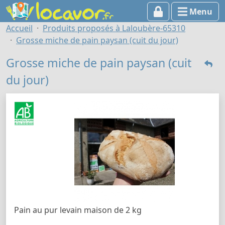
Menu
Accueil
Produits proposés à Laloubère-65310
Grosse miche de pain paysan (cuit du jour)
Grosse miche de pain paysan (cuit
du jour)
Pain au pur levain maison de 2 kg