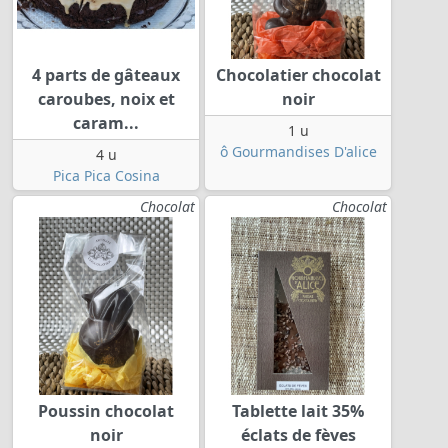
4 parts de gâteaux
Chocolatier chocolat
caroubes, noix et
noir
caram...
1 u
ô Gourmandises D'alice
4 u
Pica Pica Cosina
Chocolat
Chocolat
Poussin chocolat
Tablette lait 35%
noir
éclats de fèves