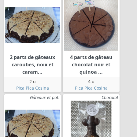
2 parts de gâteaux
4 parts de gâteau
caroubes, noix et
chocolat noir et
caram...
quinoa ...
2 u
4 u
Pica Pica Cosina
Pica Pica Cosina
Gâteaux et pati
Chocolat