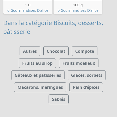
1 u
100 g
ô Gourmandises D'alice
ô Gourmandises D'alice
Dans la catégorie Biscuits, desserts,
pâtisserie
Autres
Chocolat
Compote
Fruits au sirop
Fruits moelleux
Gâteaux et patisseries
Glaces, sorbets
Macarons, meringues
Pain d'épices
Sablés