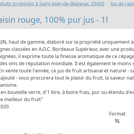
duits proposés à Saint-Jean-de-Blaignac-33420
Jus de rais
aisin rouge, 100% pur jus - 1l
SIN, haut de gamme, élaboré sur la propriété uniquement à
ignes classées en A.O.C. Bordeaux Supérieur, avec une produ
saignées, il exprime toute la finesse aromatique de ce cépa
 des vins de réputation mondiale. Il est également le moin
En vente toute l'année, ce jus de fruit artisanal et naturel -
ajouté - vous procurera tout le plaisir du fruit, la saveur nat
ganisme.
 en bouteille verre, d'1 litre, à boire frais, pur ou étendu d'e
le meilleur du fruit"
2020
Format
1L