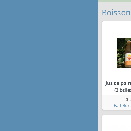
Boisson
Jus de po
(3 btlle
3 
Earl Bur