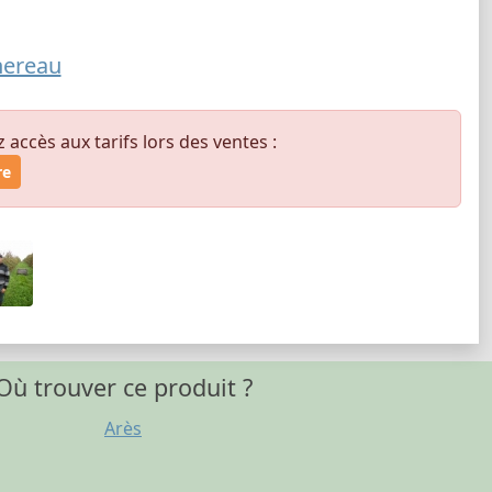
nereau
ccès aux tarifs lors des ventes :
re
Où trouver ce produit ?
Arès