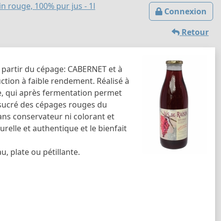
in rouge, 100% pur jus - 1l
Connexion
Retour
 partir du cépage: CABERNET et à
ction à faible rendement. Réalisé à
ge, qui après fermentation permet
s sucré des cépages rouges du
 sans conservateur ni colorant et
urelle et authentique et le bienfait
au, plate ou pétillante.