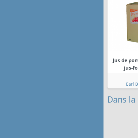
Jus de po
jus-f
Earl 
Dans la