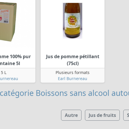
mme 100% pur
Jus de pomme pétillant
ontaine 5l
(75cl)
5 L
Plusieurs formats
Burnereau
Earl Burnereau
 catégorie Boissons sans alcool
autou
Autre
Jus de fruits