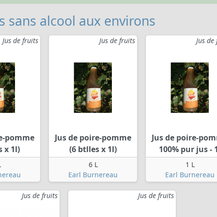
s sans alcool aux environs
Jus de fruits
Jus de fruits
Jus de 
ire-pomme
Jus de poire-pomme
Jus de poire-po
s x 1l)
(6 btlles x 1l)
100% pur jus - 
L
6 L
1 L
nereau
Earl Burnereau
Earl Burnereau
Jus de fruits
Jus de fruits