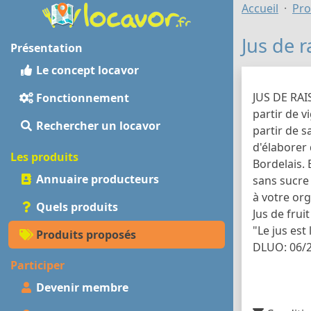
Accueil
Pro
Jus de r
Présentation
Le concept locavor
JUS DE RAI
Fonctionnement
partir de v
Rechercher un locavor
partir de 
d'élaborer
Les produits
Bordelais. 
Annuaire producteurs
sans sucre 
à votre or
Quels produits
Jus de fruit
"Le jus est 
Produits proposés
DLUO: 06/
Participer
Devenir membre