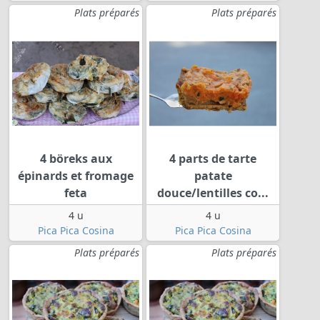
Plats préparés
Plats préparés
4 böreks aux
4 parts de tarte
épinards et fromage
patate
feta
douce/lentilles co...
4 u
4 u
Pica Pica Cosina
Pica Pica Cosina
Plats préparés
Plats préparés