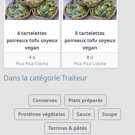
4 tartelettes
8 tartelettes
poireaux tofu soyeux
poireaux tofu soyeux
vegan
vegan
4 u
8 u
Pica Pica Cosina
Pica Pica Cosina
Dans la catégorie Traiteur
Conserves
Plats préparés
Protéines végétales
Sauce
Soupe
Terrines & pâtés