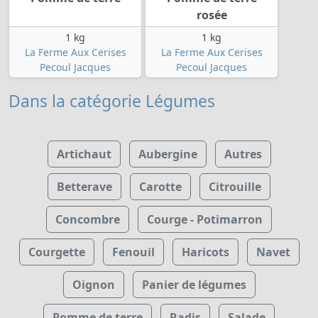
rosée
1 kg
1 kg
La Ferme Aux Cerises
La Ferme Aux Cerises
Pecoul Jacques
Pecoul Jacques
Dans la catégorie Légumes
Artichaut
Aubergine
Autres
Betterave
Carotte
Citrouille
Concombre
Courge - Potimarron
Courgette
Fenouil
Haricots
Navet
Oignon
Panier de légumes
Pomme de terre
Radis
Salade