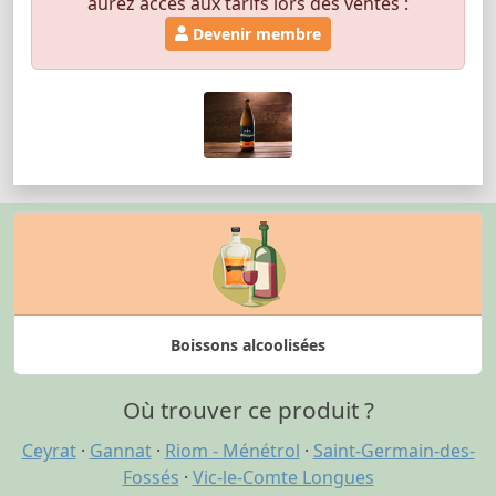
aurez accès aux tarifs lors des ventes :
Devenir membre
Boissons alcoolisées
Où trouver ce produit ?
Ceyrat
·
Gannat
·
Riom - Ménétrol
·
Saint-Germain-des-
Fossés
·
Vic-le-Comte Longues