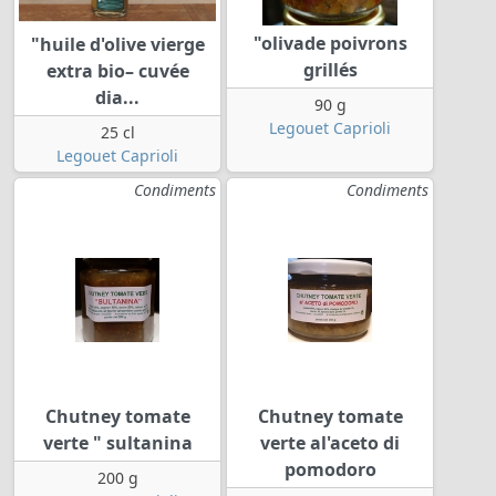
"olivade poivrons
"huile d'olive vierge
grillés
extra bio– cuvée
dia...
90 g
Legouet Caprioli
25 cl
Legouet Caprioli
Condiments
Condiments
Chutney tomate
Chutney tomate
verte " sultanina
verte al'aceto di
pomodoro
200 g