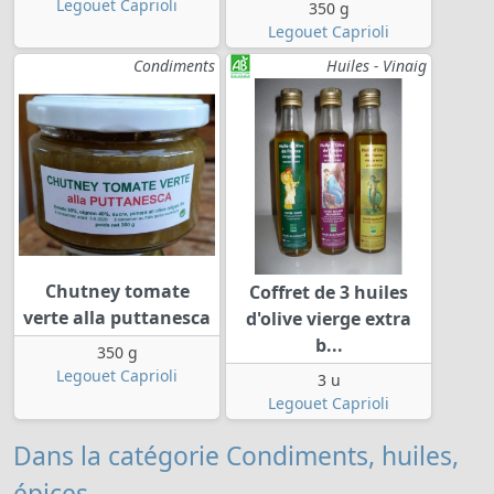
Legouet Caprioli
350 g
Legouet Caprioli
Condiments
Huiles - Vinaig
Chutney tomate
Coffret de 3 huiles
verte alla puttanesca
d'olive vierge extra
b...
350 g
Legouet Caprioli
3 u
Legouet Caprioli
Dans la catégorie Condiments, huiles,
épices