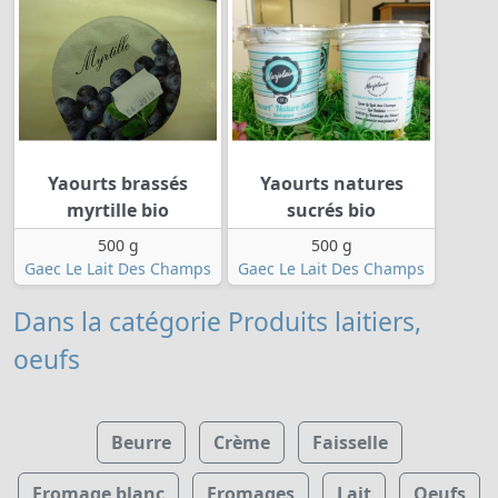
Yaourts brassés
Yaourts natures
myrtille bio
sucrés bio
500 g
500 g
Gaec Le Lait Des Champs
Gaec Le Lait Des Champs
Dans la catégorie Produits laitiers,
oeufs
Beurre
Crème
Faisselle
Fromage blanc
Fromages
Lait
Oeufs