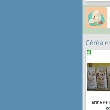
Céréales
Farine de b
k