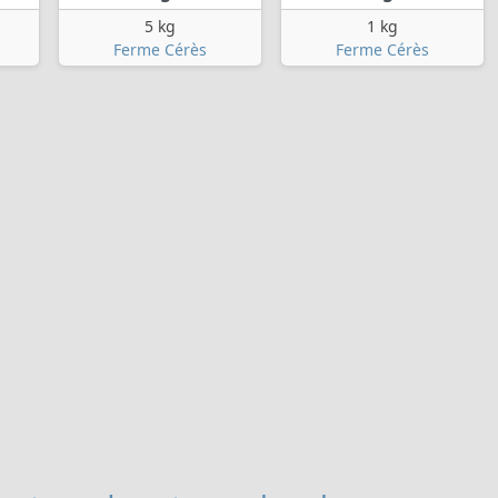
5 kg
1 kg
Ferme Cérès
Ferme Cérès