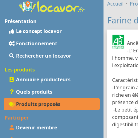
Accueil
Pro
Farine 
Présentation
Le concept locavor
Ancê
Fonctionnement
-L' 
Rechercher un locavor
l'homme, ve
l'exploitat
Les produits
Annuaire producteurs
Caractérist
-L'engrain 
Quels produits
riche en é
présence de
Produits proposés
-Le petit é
composants 
Participer
digestibilit
Devenir membre