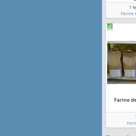
1 k
Ferme 
Farine de
Fer