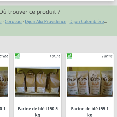
Où trouver ce produit ?
e
·
Corpeau
·
Dijon Alix Providence
·
Dijon Colombière
...
arine
Farine
Farine
0 1
Farine de blé t150 5
Farine de blé t55 1
kg
kg