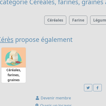
catégorie Céréales, farines, graines
Céréales
Farine
Légume
érès
propose également
Céréales,
farines,
graines
Devenir membre
Ouvrir un locavor