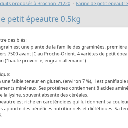
duits proposés à Brochon-21220
Farine de petit épeautre
de petit épeautre 0.5kg
tre des blés:
Engrain est une plante de la famille des graminées, premièr
rs 7500 avant JC au Proche-Orient. 4 variétes de petit épeau
ion ("haute provence, engrain allemand")
ique:
a une faible teneur en gluten, (environ 7 %), il est panifiabl
léments minéraux. Ses protéines contiennent 8 acides aminés
 la lysine, souvent absente des céréales.
peautre est riche en caroténoïdes qui lui donnent sa couleur
apporte des bénéfices nutritionnels et diététiques. Sa tene
é.