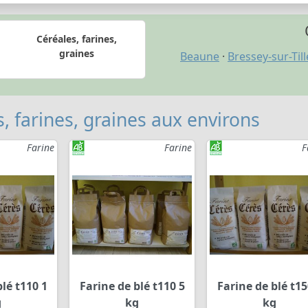
Céréales, farines,
graines
Beaune
·
Bressey-sur-Till
, farines, graines aux environs
Farine
Farine
F
lé t110 1
Farine de blé t110 5
Farine de blé t15
g
kg
kg