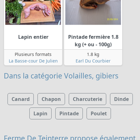
Lapin entier
Pintade fermière 1.8
kg (+ ou - 100g)
Plusieurs formats
1.8 kg
La Basse-cour De Julien
Earl Du Courbier
Dans la catégorie Volailles, gibiers
Canard
Chapon
Charcuterie
Dinde
Lapin
Pintade
Poulet
Ferme De Teinterre
propose également