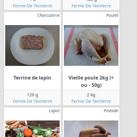
Ferme De Teinterre
Ferme De Teinterre
Charcuterie
Poulet
Terrine de lapin
Vieille poule 2kg (+
ou - 50g)
120 g
2 kg
Ferme De Teinterre
Ferme De Teinterre
Lapin
Pintade