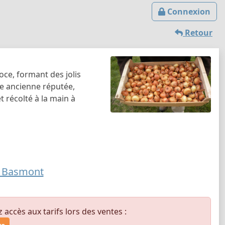
Connexion
Retour
oce, formant des jolis
ce ancienne réputée,
 récolté à la main à
u Basmont
ccès aux tarifs lors des ventes :