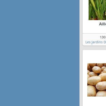
Aill
130
Les Jardins 