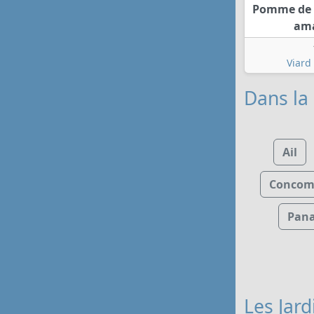
Pomme de t
am
Viard
Dans la
Ail
Concom
Pana
Les Jar