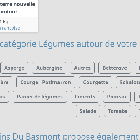
erre nouvelle
andine
1 kg
 Françoise
 catégorie Légumes
autour de votre
Asperge
Aubergine
Autres
Betterave
bre
Courge - Potimarron
Courgette
Echalot
is
Panier de légumes
Piments
Poireau
Salade
Tomate
dins Du Basmont
propose également