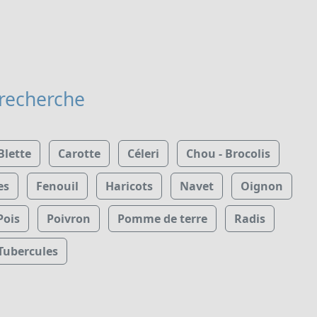
 recherche
Blette
Carotte
Céleri
Chou - Brocolis
es
Fenouil
Haricots
Navet
Oignon
Pois
Poivron
Pomme de terre
Radis
Tubercules