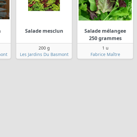
n
Salade mesclun
Salade mélangee
250 grammes
200 g
1 u
mont
Les Jardins Du Basmont
Fabrice Maître