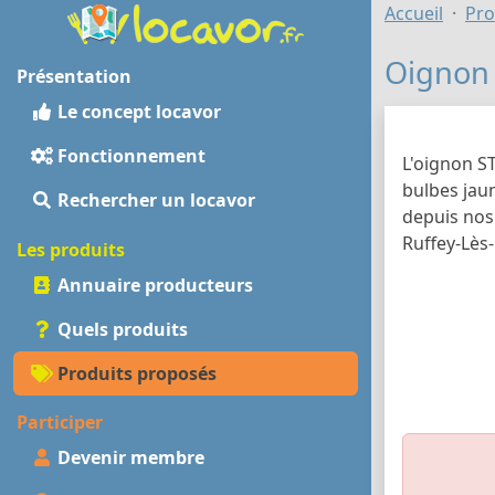
Accueil
Pro
Oignon 
Présentation
Le concept locavor
Fonctionnement
L'oignon ST
bulbes jau
Rechercher un locavor
depuis nos
Ruffey-Lès-
Les produits
Annuaire producteurs
Quels produits
Produits proposés
Participer
Devenir membre