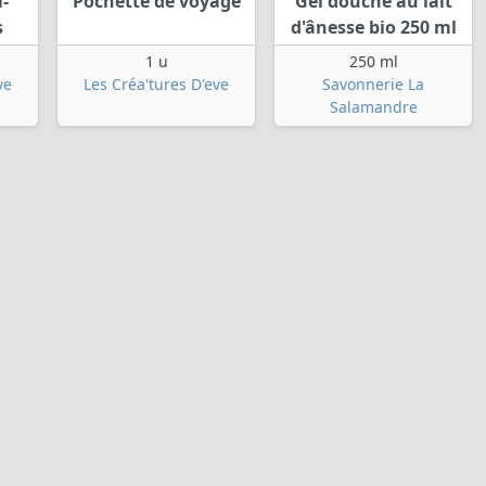
-
Pochette de voyage
Gel douche au lait
s
d'ânesse bio 250 ml
1 u
250 ml
ve
Les Créa'tures D'eve
Savonnerie La
Salamandre