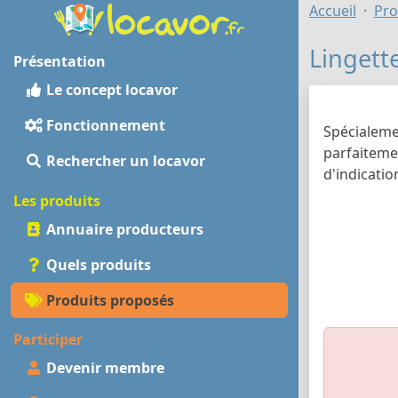
Accueil
Pro
Lingett
Présentation
Le concept locavor
Fonctionnement
Spécialeme
parfaitemen
Rechercher un locavor
d'indicatio
Les produits
Annuaire producteurs
Quels produits
Produits proposés
Participer
Devenir membre