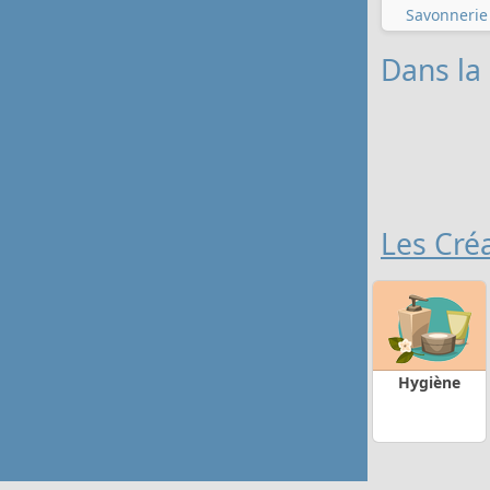
Savonnerie
Dans la
Les Créa
Hygiène