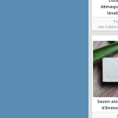
Cot
démaqui
lava
1 
Les Créa'tu
Savon alo
d'âness