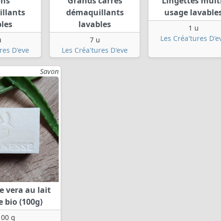
ons
Grands carrés
Lingettes multi
llants
démaquillants
usage lavable
bles
lavables
1 u
Les Créa'tures D'e
u
7 u
res D'eve
Les Créa'tures D'eve
Savon
e vera au lait
e bio (100g)
100 g