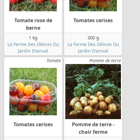
Tomate rose de
Tomates cerises
berne
1 kg
300 g
La Ferme Des Délices Du
La Ferme Des Délices Du
Jardin D'ainval
Jardin D'ainval
Tomate
Pomme de terre
Tomates cerises
Pomme de terre -
chair ferme