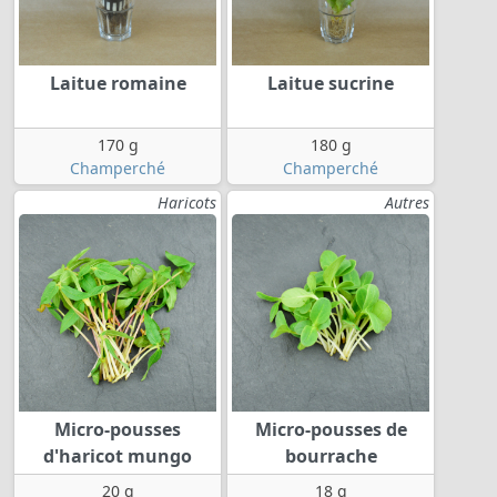
Laitue romaine
Laitue sucrine
170 g
180 g
Champerché
Champerché
Haricots
Autres
Micro-pousses
Micro-pousses de
d'haricot mungo
bourrache
20 g
18 g