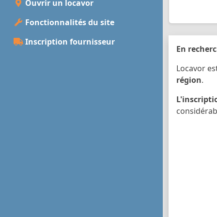
Ouvrir un locavor
Fonctionnalités du site
Inscription fournisseur
En recherc
Locavor es
région
.
L'inscript
considérab