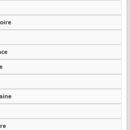
oire
nce
e
e
aine
ire