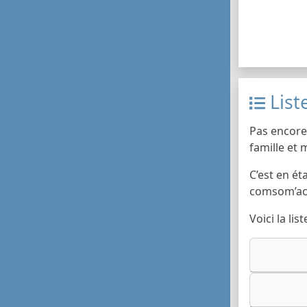
List
Pas encore 
famille et
C’est en ét
comsom’act
Voici la li