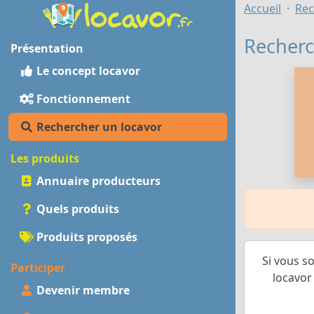
Accueil
Rec
Recherc
Présentation
Le concept locavor
Fonctionnement
Rechercher un locavor
Les produits
Annuaire producteurs
Quels produits
Produits proposés
Si vous s
Participer
locavor 
Devenir membre