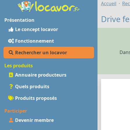
Accueil
Rec
Drive f
Présentation
Le concept locavor
Fonctionnement
Dans
Rechercher un locavor
Les produits
Annuaire producteurs
Quels produits
Produits proposés
Participer
Devenir membre