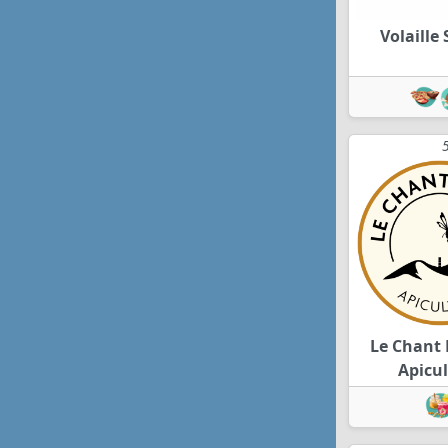
Volaille 
Le Chant 
Apicu