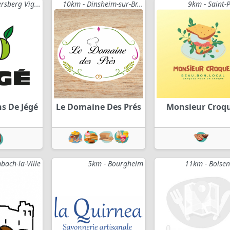
rsberg Vig...
10km - Dinsheim-sur-Br...
9km - Saint-P
ns De Jégé
Le Domaine Des Prés
Monsieur Croq
ach-la-Ville
5km - Bourgheim
11km - Bolse