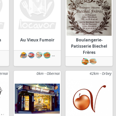
n
Au Vieux Fumoir
Boulangerie-
Patisserie Biechel
Frères
...
ernai
0km - Obernai
42km - Orbey