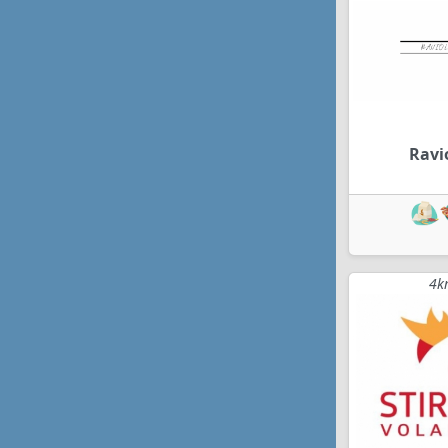
Ravio
4k