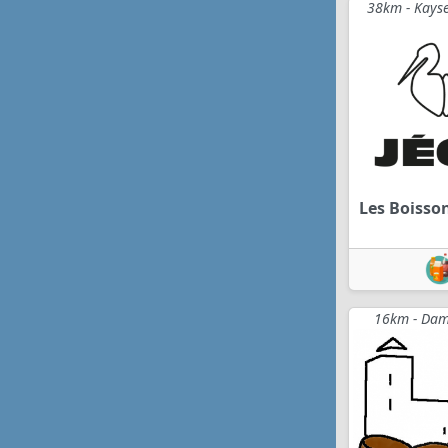
38km - Kayse
Les Boisso
16km - Damb