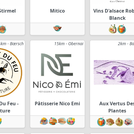
Stirmel
Mitico
Vins D'alsace Ro
Blanck
5km - Bœrsch
15km - Obernai
2km - B
Du Feu -
Pâtisserie Nico Emi
Aux Vertus De
lture
Plantes