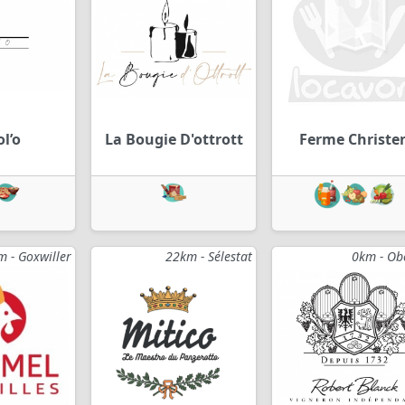
l’o
La Bougie D'ottrott
Ferme Christe
m - Goxwiller
22km - Sélestat
0km - Ob