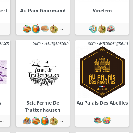
bert
Au Pain Gourmand
Vinelem
...
œrsch
5km - Heiligenstein
8km - Mittelbergheim
s
Scic Ferme De
Au Palais Des Abeilles
Truttenhausen
...
...