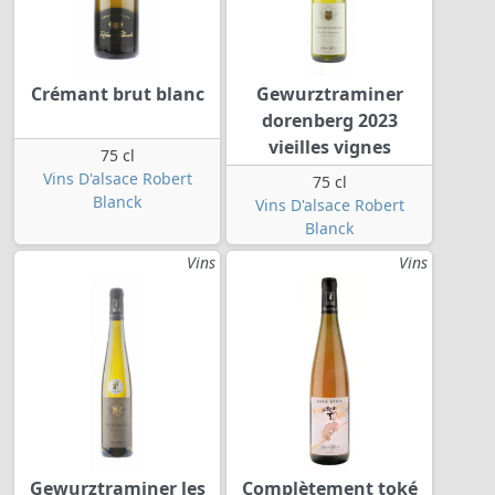
Crémant brut blanc
Gewurztraminer
dorenberg 2023
vieilles vignes
75 cl
Vins D'alsace Robert
75 cl
Blanck
Vins D'alsace Robert
Blanck
Vins
Vins
Gewurztraminer les
Complètement toké