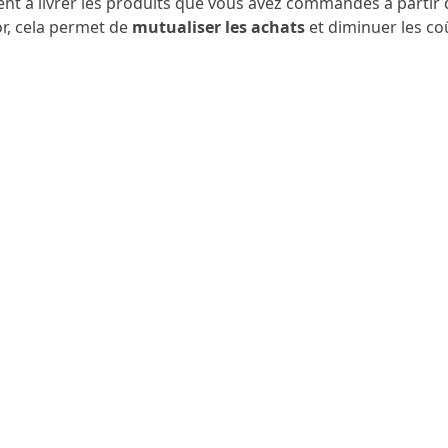
gent à livrer les produits que vous avez commandés à par
or, cela permet de
mutualiser les achats
et diminuer les coû