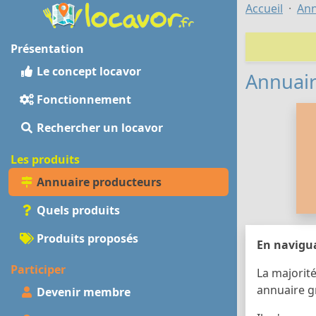
Accueil
Ann
Présentation
Le concept locavor
Annuair
Fonctionnement
Rechercher un locavor
Les produits
Annuaire producteurs
Quels produits
Produits proposés
En navigua
Participer
La majorité
annuaire g
Devenir membre