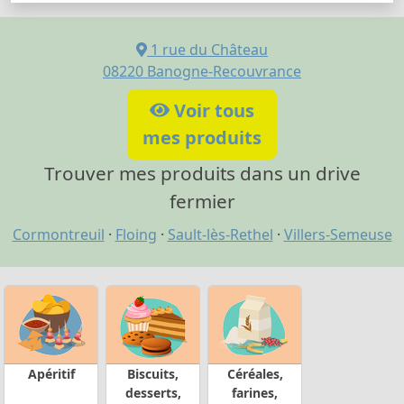
1 rue du Château
08220
Banogne-Recouvrance
Voir tous
mes produits
Trouver mes produits dans un drive
fermier
Cormontreuil
·
Floing
·
Sault-lès-Rethel
·
Villers-Semeuse
Apéritif
Biscuits,
Céréales,
desserts,
farines,