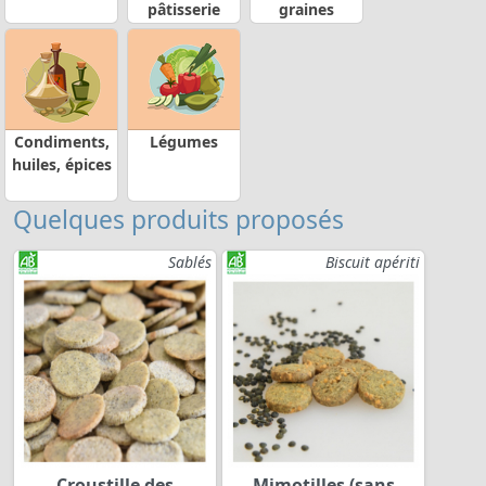
pâtisserie
graines
Condiments,
Légumes
huiles, épices
Quelques produits proposés
Sablés
Biscuit apériti
Croustille des
Mimotilles (sans