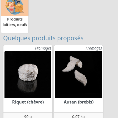
Produits
laitiers, oeufs
Quelques produits proposés
Fromages
Fromages
Riquet (chèvre)
Autan (brebis)
90 g
0.07 kg