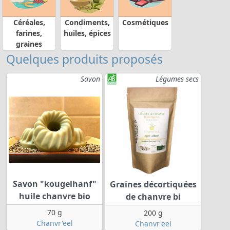
Céréales,
Condiments,
Cosmétiques
farines,
huiles, épices
graines
Quelques produits proposés
Savon
Légumes secs
Savon "kougelhanf"
Graines décortiquées
huile chanvre bio
de chanvre bi
70 g
200 g
Chanvr'eel
Chanvr'eel