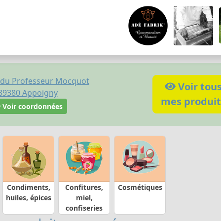
 du Professeur Mocquot
Voir tou
89380
Appoigny
mes produit
Voir coordonnées
Condiments,
Confitures,
Cosmétiques
huiles, épices
miel,
confiseries