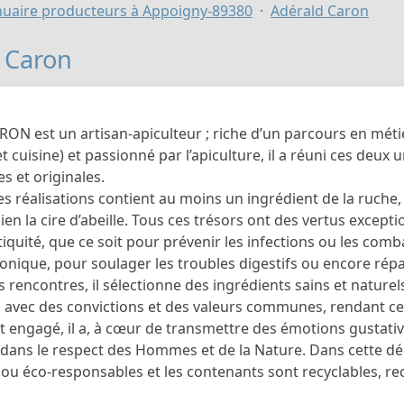
uaire producteurs à Appoigny-89380
Adérald Caron
 Caron
RON est un artisan-apiculteur ; riche d’un parcours en méti
et cuisine) et passionné par l’apiculture, il a réuni ces deux
 et originales.
 réalisations contient au moins un ingrédient de la ruche, 
ien la cire d’abeille. Tous ces trésors ont des vertus excep
tiquité, que ce soit pour prévenir les infections ou les comba
onique, pour soulager les troubles digestifs ou encore répar
es rencontres, il sélectionne des ingrédients sains et natur
r, avec des convictions et des valeurs communes, rendant c
t engagé, il a, à cœur de transmettre des émotions gustativ
 dans le respect des Hommes et de la Nature. Dans cette dé
o ou éco-responsables et les contenants sont recyclables, r