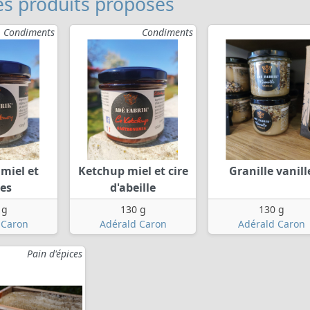
s produits proposés
Condiments
Condiments
miel et
Ketchup miel et cire
Granille vanill
ues
d'abeille
 g
130 g
130 g
 Caron
Adérald Caron
Adérald Caron
Pain d'épices