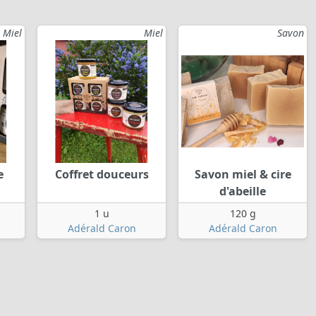
Miel
Miel
Savon
e
Coffret douceurs
Savon miel & cire
d'abeille
1 u
120 g
Adérald Caron
Adérald Caron