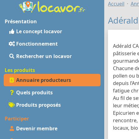
Accueil
Ann
Adérald
Présentation
Le concept locavor
Fonctionnement
Adérald CA
pâtisserie 
Rechercher un locavor
gourmandes
Chacune des
Les produits
pollen ou b
Annuaire producteurs
depuis l’An
fatigue chr
Quels produits
Au fil de s
Produits proposés
leur métie
Epicurien e
Participer
rencontre,
locaux, bi
Devenir membre