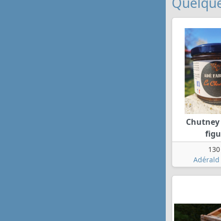
Quelque
Chutney 
fig
130
Adérald