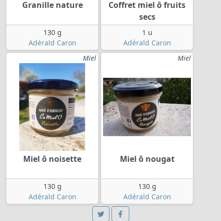
Granille nature
Coffret miel ô fruits
secs
130 g
1 u
Adérald Caron
Adérald Caron
Miel
Miel
Miel ô noisette
Miel ô nougat
130 g
130 g
Adérald Caron
Adérald Caron