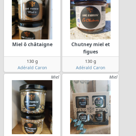
Miel ô châtaigne
Chutney miel et
figues
130 g
130 g
Adérald Caron
Adérald Caron
Miel
Miel