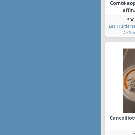
Comté aop
affi
500
Les Fruitiere
De Sa
Cancoillot