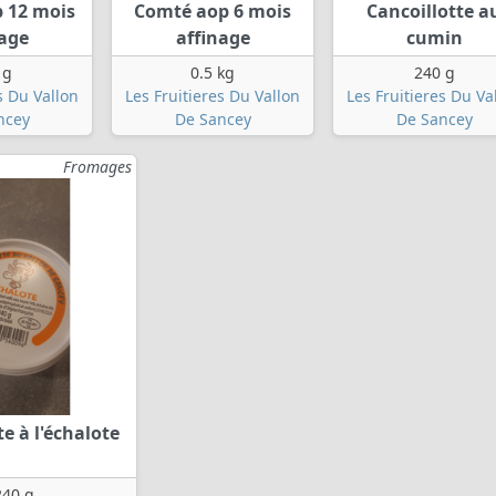
 12 mois
Comté aop 6 mois
Cancoillotte a
nage
affinage
cumin
 g
0.5 kg
240 g
s Du Vallon
Les Fruitieres Du Vallon
Les Fruitieres Du Va
ncey
De Sancey
De Sancey
Fromages
te à l'échalote
240 g