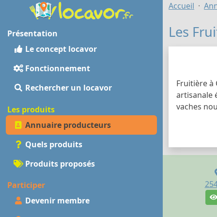
Accueil
Ann
Les Fru
Présentation
Le concept locavor
Fonctionnement
Fruitière à
Rechercher un locavor
artisanale 
vaches nou
Les produits
Annuaire producteurs
Quels produits
Produits proposés
25
Participer
Devenir membre