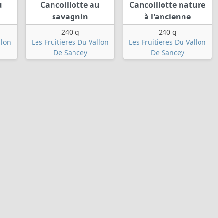
u
Cancoillotte au
Cancoillotte nature
savagnin
à l'ancienne
240 g
240 g
llon
Les Fruitieres Du Vallon
Les Fruitieres Du Vallon
De Sancey
De Sancey