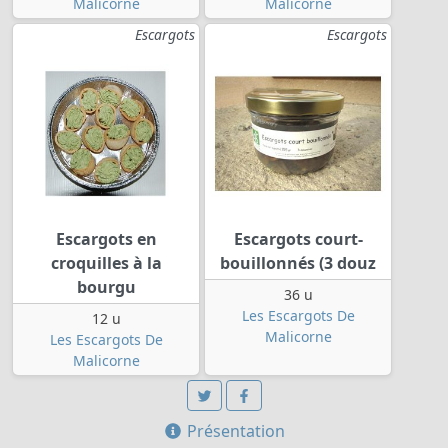
Malicorne
Malicorne
Escargots
Escargots
Escargots en
Escargots court-
croquilles à la
bouillonnés (3 douz
bourgu
36 u
Les Escargots De
12 u
Malicorne
Les Escargots De
Malicorne
Présentation