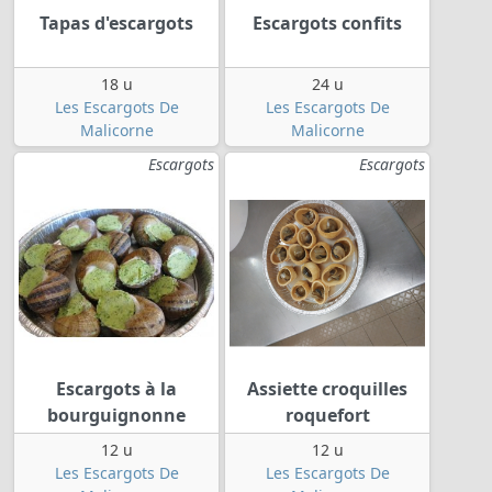
Tapas d'escargots
Escargots confits
18 u
24 u
Les Escargots De
Les Escargots De
Malicorne
Malicorne
Escargots
Escargots
Escargots à la
Assiette croquilles
bourguignonne
roquefort
12 u
12 u
Les Escargots De
Les Escargots De