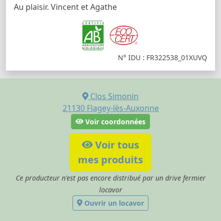
Au plaisir. Vincent et Agathe
N° IDU : FR322538_01XUVQ
Clos Simonin
21130
Flagey-lès-Auxonne
Voir coordonnées
Voir tous
mes produits
Ce producteur n'est pas encore distribué par un drive fermier
locavor
Ouvrir un locavor